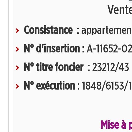
Mises à prix (DH)
Vent
entre :
Lexiques
Consistance
: appartemen
Textes législatifs
et :
N° d'insertion
: A-11652-0
Annuaire des Avocats
Type de Bien
N° titre foncier
: 23212/43
N° exécution
: 1848/6153/
Région
Avancée
Mise à 