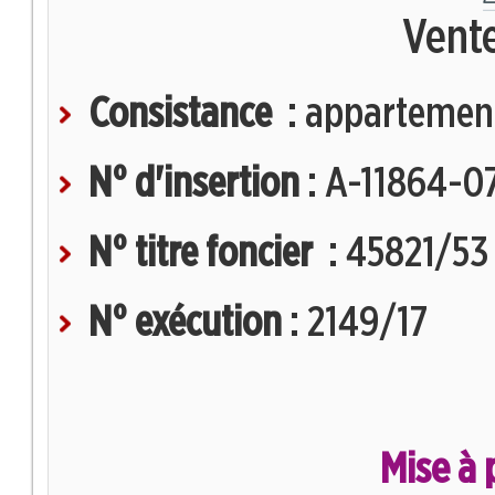
Mises à prix (DH)
Vent
entre :
Lexiques
Consistance
: appartemen
Textes législatifs
et :
N° d'insertion
: A-11864-0
Annuaire des Avocats
Type de Bien
N° titre foncier
: 45821/53
N° exécution
: 2149/17
Région
Avancée
Mise à 