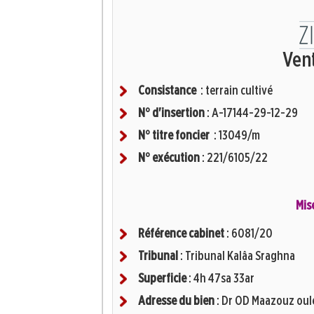
Ven
Consistance
: terrain cultivé
N° d'insertion
: A-17144-29-12-29
N° titre foncier
: 13049/m
N° exécution
: 221/6105/22
Mis
Référence cabinet
: 6081/20
Tribunal
: Tribunal Kalâa Sraghna
Superficie
: 4h 47sa 33ar
Adresse du bien
: Dr OD Maazouz oule