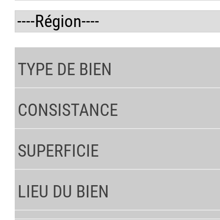
Mises à prix (DH)
entre :
Lexiques
Textes législatifs
et :
Annuaire des Avocats
Type de Bien
Région
Avancée