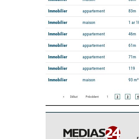
Immobilier
appartement
83m
Immobilier
maison
1 ar 1
Immobilier
appartement
46m
Immobilier
appartement
61m
Immobilier
appartement
71m
Immobilier
appartement
119
Immobilier
maison
93 m²
«
Début
Précédent
1
2
3
4