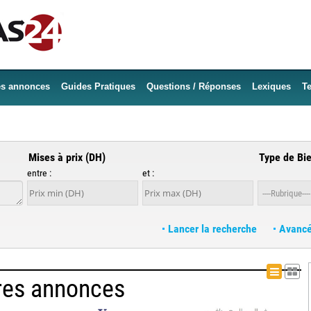
es annonces
Guides Pratiques
Questions / Réponses
Lexiques
Te
Mises à prix (DH)
Type de Bi
entre :
et :
Lancer la recherche
Avanc
List
Ta
res annonces