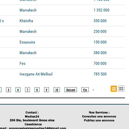
Marrakech
1 352 000
0 s
Khénifra
350 000
Marrakech
230 000
Essaouira
150 000
Marrakech
380 000
Fes
700 000
Inezgane Ait Melloul
785 500
List
Ta
5
6
7
8
9
10
Suivant
Fin
»